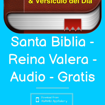
Santa Biblia -
Reina Valera -
Audio - Gratis
Download from
HUAWEI AppGallery