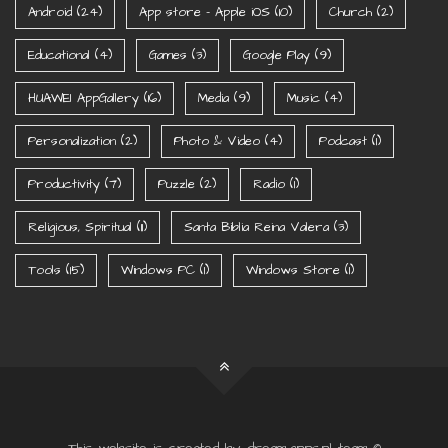
Android
(24)
App store - Apple iOS
(10)
Church
(2)
Educational
(4)
Games
(3)
Google Play
(9)
HUAWEI AppGallery
(16)
Media
(9)
Music
(4)
Personalization
(2)
Photo & Video
(4)
Podcast
(1)
Productivity
(7)
Puzzle
(2)
Radio
(1)
Religious, Spiritual
(11)
Santa Biblia Reina Valera
(3)
Tools
(15)
Windows PC
(1)
Windows Store
(1)