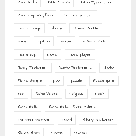
Biblia Audio
Biblia Polska
Biblia Tysiąclecia
Biblia z apokryfami
Capture screen
captur image
dance
Dream Bubble
game
hip-hop
house
la Santa Biblia
mobile app
music
music player
Nowy Testament
Nuevo Testamento
photo
Pismo Święte
pop
puzzle
Puzzle game
rap
Reina Valera
religious
rock
Santa Biblia
Santa Biblia - Reina Valera
screen recorder
sound
Stary Testament
Słowo Boże
techno
trance