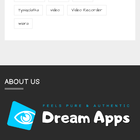
Tysiąclatka
video
Video Recorder
wiara
ABOUT US