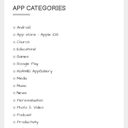
APP CATEGORIES
Android
App store - Apple iOS
Church
Educational
Games
Google Play
HUAWEI AppGallery
Media
Music
News
Personalization
Photo & Video
Podcast
Productivity