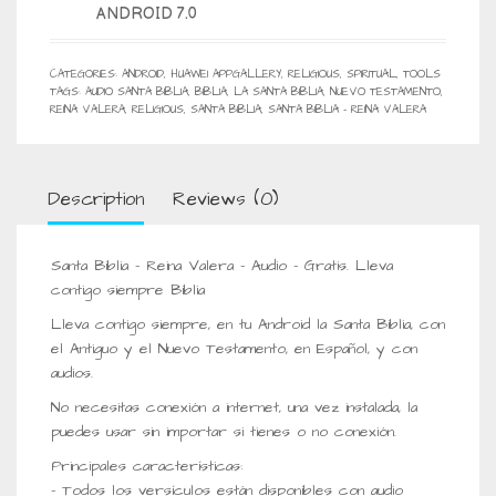
ANDROID 7.0
CATEGORIES:
ANDROID
,
HUAWEI APPGALLERY
,
RELIGIOUS, SPIRITUAL
,
TOOLS
TAGS:
AUDIO SANTA BIBLIA
,
BIBLIA
,
LA SANTA BIBLIA
,
NUEVO TESTAMENTO
,
REINA VALERA
,
RELIGIOUS
,
SANTA BIBLIA
,
SANTA BIBLIA - REINA VALERA
Description
Reviews (0)
Santa Biblia – Reina Valera – Audio – Gratis. Lleva
contigo siempre Biblia
Lleva contigo siempre, en tu Android la Santa Biblia, con
el Antiguo y el Nuevo Testamento, en Español, y con
audios.
No necesitas conexión a internet, una vez instalada, la
puedes usar sin importar si tienes o no conexión.
Principales características:
– Todos los versículos están disponibles con audio