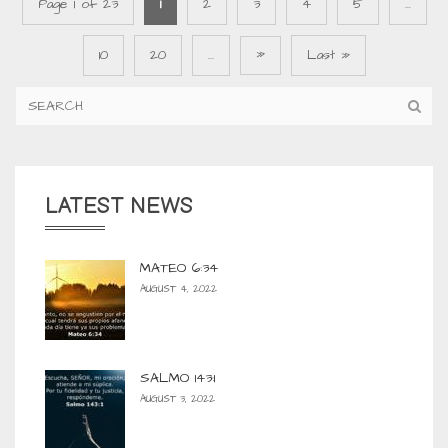
Page 1 of 23
1
2
3
4
5
...
»
10
20
...
Last »
LATEST NEWS
MATEO 6:34
AUGUST 4, 2022
SALMO 143:1
AUGUST 3, 2022