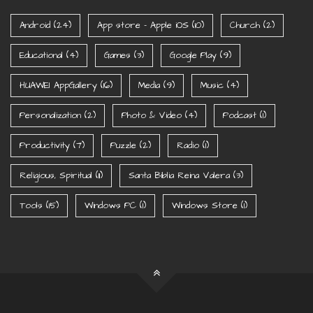
Android
(24)
App store - Apple iOS
(10)
Church
(2)
Educational
(4)
Games
(3)
Google Play
(9)
HUAWEI AppGallery
(16)
Media
(9)
Music
(4)
Personalization
(2)
Photo & Video
(4)
Podcast
(1)
Productivity
(7)
Puzzle
(2)
Radio
(1)
Religious, Spiritual
(11)
Santa Biblia Reina Valera
(3)
Tools
(15)
Windows PC
(1)
Windows Store
(1)