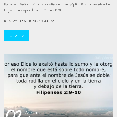
Escucha, Señor, mi oración;atiende a mi súplica.Por tu fidelidad y
tu justicia,respóndeme. – Salmo 143:1
DREAM APPS
VERSO DEL DIA
DETAIL
02
August