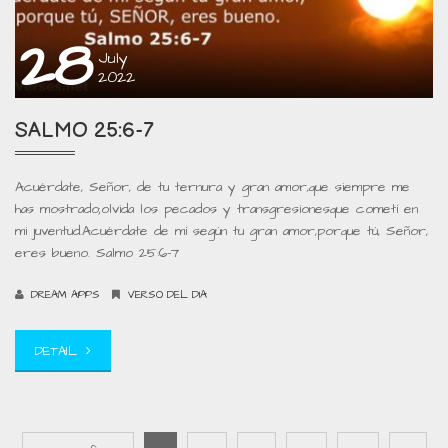
28
July
2022
SALMO 25:6-7
Acuérdate, Señor, de tu ternura y gran amor,que siempre me
has mostrado;olvida los pecados y transgresionesque cometí en
mi juventud.Acuérdate de mí según tu gran amor,porque tú, Señor,
eres bueno. Salmo 25:6-7
DREAM APPS
VERSO DEL DIA
DETAIL